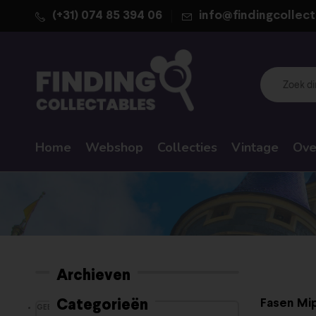
(+31) 074 85 394 06
info@findingcollect
Home
Webshop
Collecties
Vintage
Ove
Archieven
Fasen Mi
Categorieën
GEEN CATEGORIEËN