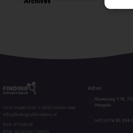
Archives
Adres
Sloetsweg 178, 75
Hengelo
Voor vragen kunt u altijd mailen naar
info@findingcollectables.nl
(+31) 074 85 394 
KVK: 67164218
BTW: NL001661756B20