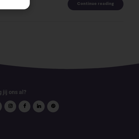
Continue reading
 jij ons al?