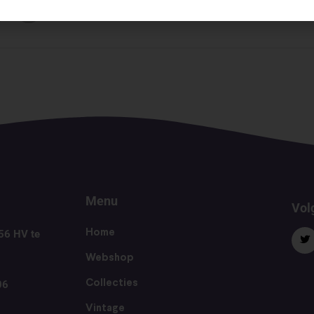
Menu
Volg
56 HV te
Home
Webshop
06
Collecties
Vintage