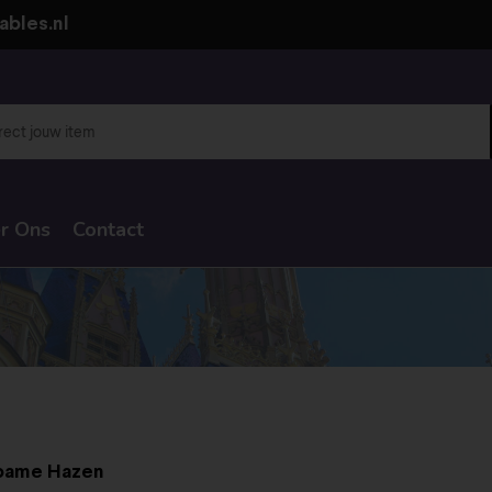
ables.nl
r Ons
Contact
pame Hazen