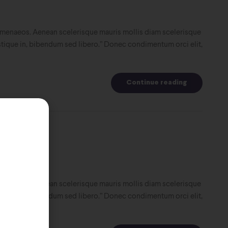
 himenaeos. Aenean scelerisque mauris mollis diam scelerisque
tristique in, bibendum sed libero.” Donec condimentum orci elit,
Continue reading
 himenaeos. Aenean scelerisque mauris mollis diam scelerisque
tristique in, bibendum sed libero.” Donec condimentum orci elit,