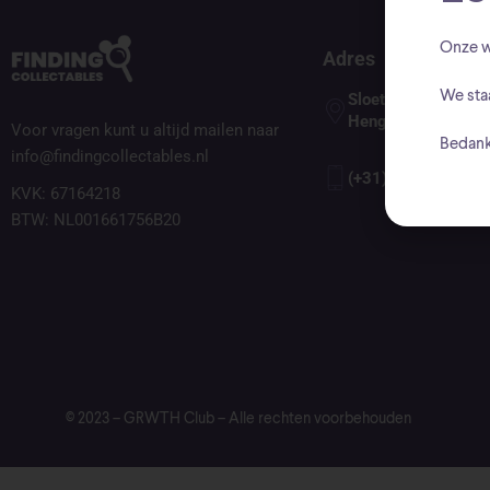
Onze w
Adres
We sta
Sloetsweg 178, 75
Hengelo
Voor vragen kunt u altijd mailen naar
Bedank
info@findingcollectables.nl
(+31) 074 85 394 
KVK: 67164218
BTW: NL001661756B20
© 2023 – GRWTH Club – Alle rechten voorbehouden