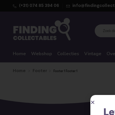
(+31) 074 85 394 06
info@findingcollect
Home
Webshop
Collecties
Vintage
Ove
Home
Footer
Footer 1
Footer 1
Le