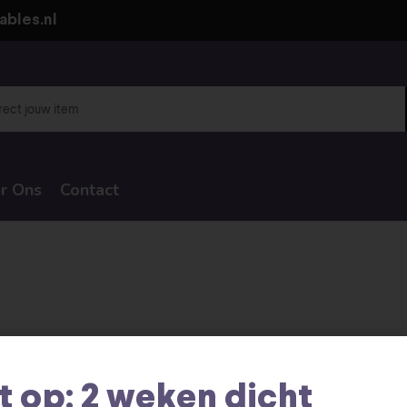
ables.nl
r Ons
Contact
t op: 2 weken dicht