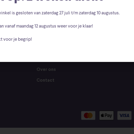
Menu
inkel is gesloten van zaterdag
27 juli t/m zaterdag 10 augustus
.
Volg
an vanaf
maandag 12 augustus
weer voor je klaar!
56 HV te
Home
Webshop
t voor je begrip!
06
Collecties
Vintage
Over ons
Contact