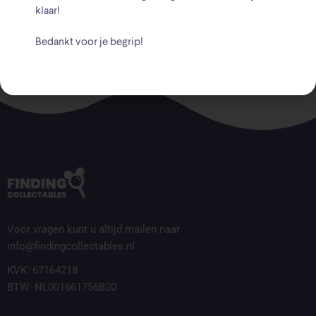
klaar!
Bedankt voor je begrip!
Voor vragen kunt u altijd mailen naar
info@findingcollectables.nl
KVK: 67164218
BTW: NL001661756B20