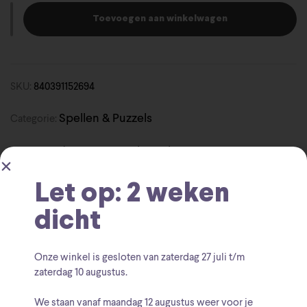
Toevoegen aan winkelwagen
SKU:
840391152694
Spellen & Puzzels
Categorie:
David Bowie
Puzzel
Vinyl
Tags:
,
,
Let op: 2 weken
dicht
Onze winkel is gesloten van zaterdag
27 juli t/m
Beschrijving
zaterdag 10 augustus
.
We staan vanaf
maandag 12 augustus
weer voor je
Stukken: 450