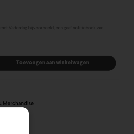
 met Vaderdag bijvoorbeeld, een gaaf notitieboek van
Toevoegen aan winkelwagen
s
Merchandise
,
en
 In The Wall