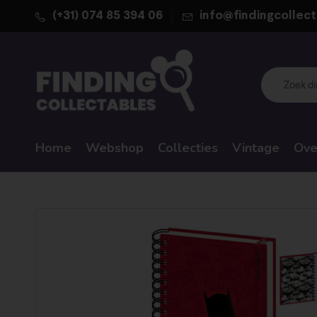
(+31) 074 85 394 06
info@findingcollect
Home
Webshop
Collecties
Vintage
Ove