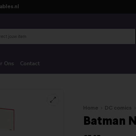
ables.nl
r Ons
Contact
Home
DC comics
Batman N