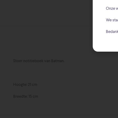
Onze w
We sta
Bedank
Stoer notitieboek van Batman.
Hoogte: 21 cm
Breedte: 15 cm