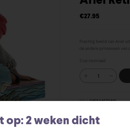
Ariel Ret
€
27.95
Prachtig beeld van Ariel u
de andere prinsessen van d
2 op voorraad
SKU:
045544973410
Disney Tra
Categorieën:
t op: 2 weken dicht
6001277
Ariel
Ari
Tags:
,
,