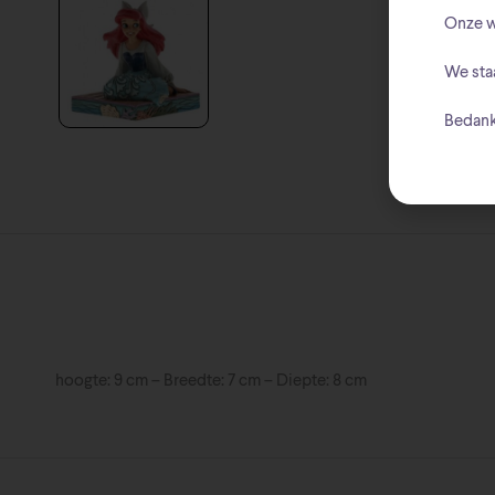
Onze w
We sta
Bedank
hoogte: 9 cm – Breedte: 7 cm – Diepte: 8 cm