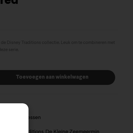
ired
it de Disney Traditions collectie. Leuk om te combineren met
eze serie.
Toevoegen aan winkelwagen
ditions
Prinsessen
,
el Disney Traditions
De Kleine Zeemeermin
,