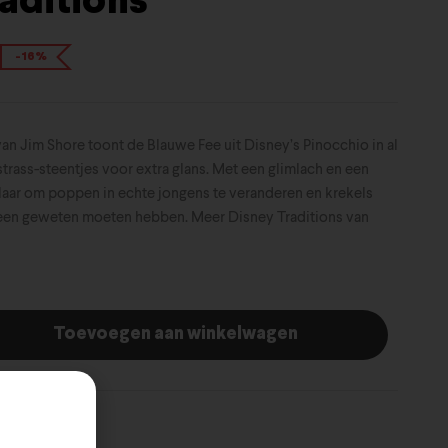
aditions
-16%
an Jim Shore toont de Blauwe Fee uit Disney’s Pinocchio in al
strass-steentjes voor extra glans. Met een glimlach en een
 klaar om poppen in echte jongens te veranderen en krekels
e een geweten moeten hebben. Meer Disney Traditions van
Toevoegen aan winkelwagen