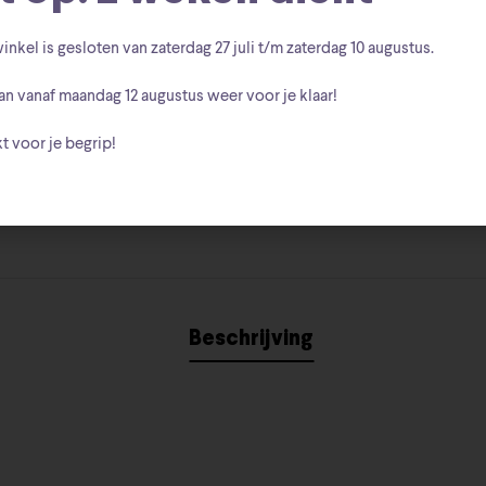
Disney Tradi
Categorie:
inkel is gesloten van zaterdag
27 juli t/m zaterdag 10 augustus
.
6017852
A Spark 
Tags:
,
an vanaf
maandag 12 augustus
weer voor je klaar!
Walt Disney
Merk:
t voor je begrip!
Beschrijving