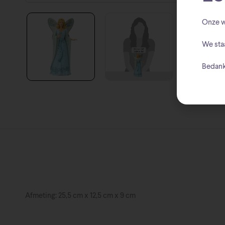
Onze w
We sta
Bedank
Afmeting: 25,5 cm x 12,5 cm x 9 cm