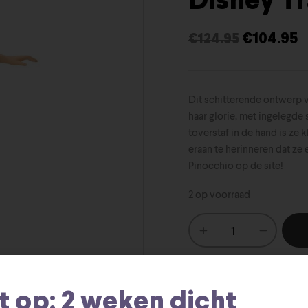
Disney Tr
€
104.95
€
124.95
Dit schitterende ontwerp v
haar glorie, met ingelegde 
toverstaf in de hand is ze
eraan te herinneren dat z
Pinocchio op de site!
2 op voorraad
SKU:
028399484423
t op: 2 weken dicht