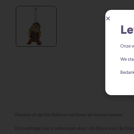
Le
Onze w
We sta
Bedank
Pendule uit de film Belle en het Beest als kerstornament.
Dit prachtige stuk is ontworpen door Jim Shore voor de Disne