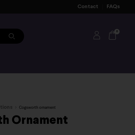
Contact
FAQs
0
tions
Cogsworth ornament
th Ornament