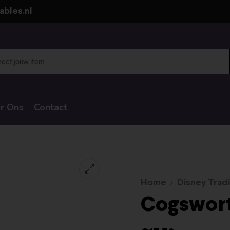
ables.nl
r Ons
Contact
Home
Disney Tradi
Cogswor