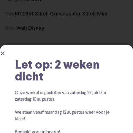
6010351
Stitch Grand Jester
Stitch Mini
Tags:
,
,
Walt Disney
Merk:
Let op: 2 weken
Beschrijving
dicht
Onze winkel is gesloten van zaterdag
27 juli t/m
Hoogte 8,5 cm, breedte 5,5 cm, diepte 5,5 cm
zaterdag 10 augustus
.
We staan vanaf
maandag 12 augustus
weer voor je
klaar!
Bedankt voor je begrip!