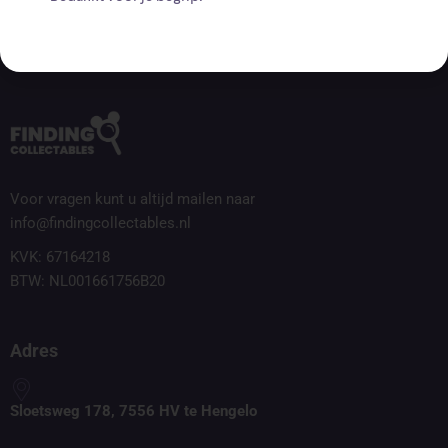
Voor vragen kunt u altijd mailen naar
info@findingcollectables.nl
KVK: 67164218
BTW: NL001661756B20
Adres
Sloetsweg 178, 7556 HV te Hengelo