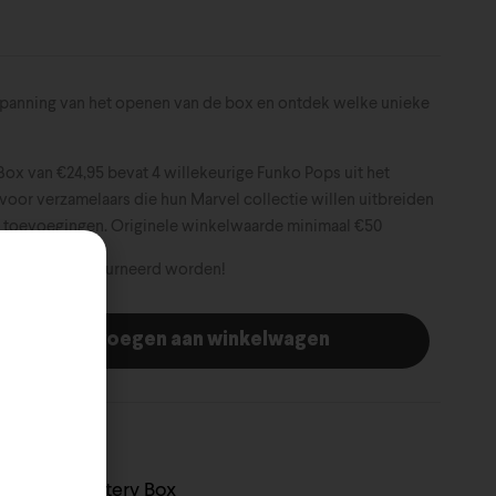
 spanning van het openen van de box en ontdek welke unieke
ox van €24,95 bevat 4 willekeurige Funko Pops uit het
voor verzamelaars die hun Marvel collectie willen uitbreiden
 toevoegingen. Originele winkelwaarde minimaal €50
nen niet geretourneerd worden!
Toevoegen aan winkelwagen
Marvel
Mystery Box
,
,