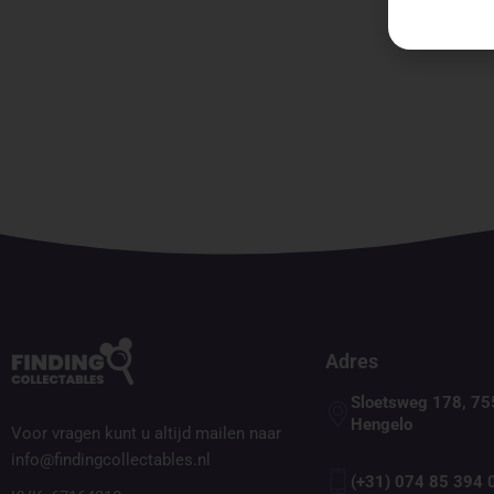
Adres
Sloetsweg 178, 75
Hengelo
Voor vragen kunt u altijd mailen naar
info@findingcollectables.nl
(+31) 074 85 394 