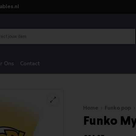
ables.nl
r Ons
Contact
Home
Funko pop
Funko My