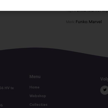
Funko
Marvel
My
Tags:
,
,
Funko
Marvel
Merk:
,
Menu
Volg
56 HV te
Home
Webshop
06
Collecties