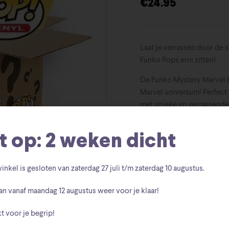
€
24.95
Laat je verrassen door de
Funko Pops erin zitten!
De Funko Mystery Marvel B
Marvel universum! Perfect 
met unieke en verrassende
Let op: Mysteryboxen kun
t op: 2 weken dicht
inkel is gesloten van zaterdag
27 juli t/m zaterdag 10 augustus
.
an vanaf
maandag 12 augustus
weer voor je klaar!
SKU:
103
t voor je begrip!
Funko Pop
Categorieën: