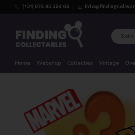
(+31) 074 85 394 06
info@findingcollect
Home
Webshop
Collecties
Vintage
Ove