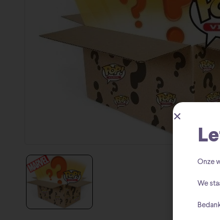
Le
Onze w
We sta
Bedank