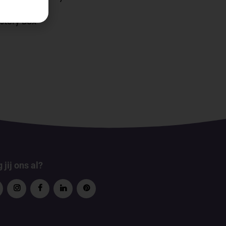
stery Box
 jij ons al?