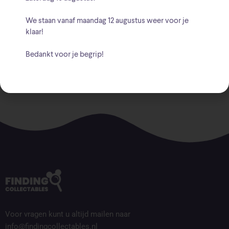
Beschrijving
We staan vanaf
maandag 12 augustus
weer voor je
klaar!
Hoogte: 9 cm
Bedankt voor je begrip!
Voor vragen kunt u altijd mailen naar
info@findingcollectables.nl