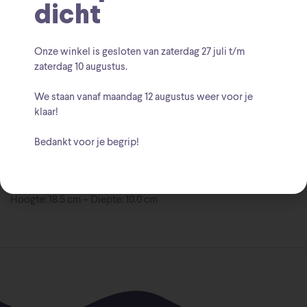
dicht
Little Mermaid
Walt Disney
Merk:
Onze winkel is gesloten van zaterdag
27 juli t/m
zaterdag 10 augustus
.
We staan vanaf
maandag 12 augustus
weer voor je
klaar!
Bedankt voor je begrip!
Beschrijving
Hoogte: 18.5 cm – Diepte: 10.0 cm