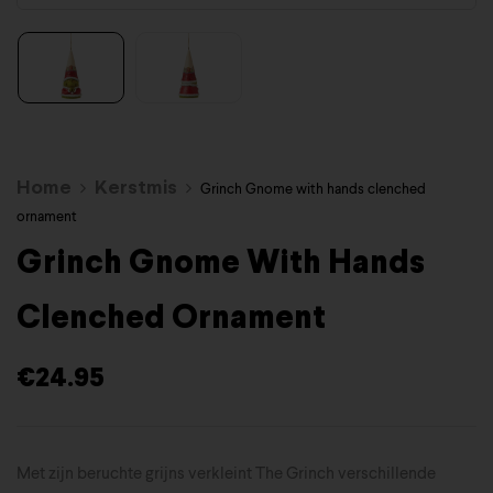
Home
Kerstmis
Grinch Gnome with hands clenched
ornament
Grinch Gnome With Hands
Clenched Ornament
€
24.95
Met zijn beruchte grijns verkleint The Grinch verschillende