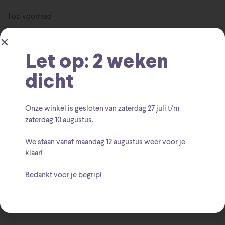
1 op voorraad
Toevoegen aan winkelwagen
Let op: 2 weken
dicht
SKU:
8714304881600
Onze winkel is gesloten van zaterdag
27 juli t/m
DC Comics
Hallmark Ornaments
Categorieën:
,
,
zaterdag 10 augustus
.
Kerstmis
We staan vanaf
maandag 12 augustus
weer voor je
Batman
DC
Hallmark
Kerstmis
Ornamenten
klaar!
Tags:
,
,
,
,
Bedankt voor je begrip!
DC Comics
Hallmark
Merk:
,