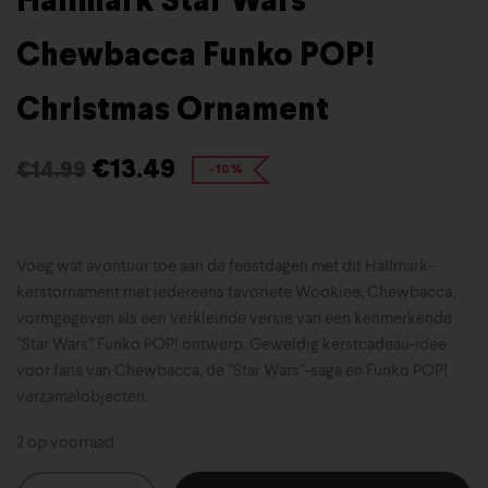
Hallmark Star Wars
Chewbacca Funko POP!
Christmas Ornament
€
13.49
€
14.99
-10%
Voeg wat avontuur toe aan de feestdagen met dit Hallmark-
kerstornament met iedereens favoriete Wookiee, Chewbacca,
vormgegeven als een verkleinde versie van een kenmerkende
“Star Wars” Funko POP! ontwerp. Geweldig kerstcadeau-idee
voor fans van Chewbacca, de “Star Wars”-saga en Funko POP!
verzamelobjecten.
2 op voorraad