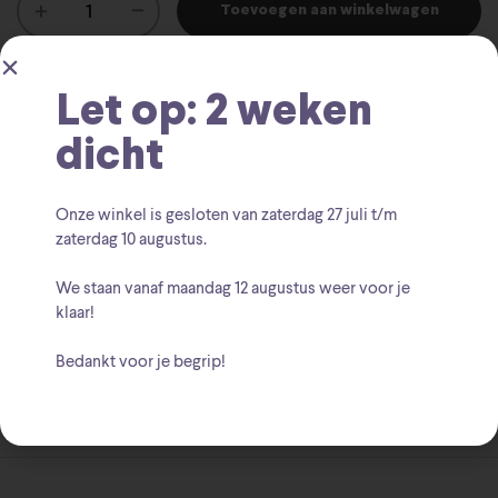
Toevoegen aan winkelwagen
Let op: 2 weken
SKU:
8714304881877
dicht
Funko Pop
Hallmark Ornaments
Kerstmis
Categorieën:
,
,
,
Star Wars
Onze winkel is gesloten van zaterdag
27 juli t/m
zaterdag 10 augustus
.
Chewbacca
Chewie
Funko Ornament
Hallmark
Tags:
,
,
,
,
Star Wars
We staan vanaf
maandag 12 augustus
weer voor je
klaar!
Funko
Hallmark
Merk:
,
Bedankt voor je begrip!