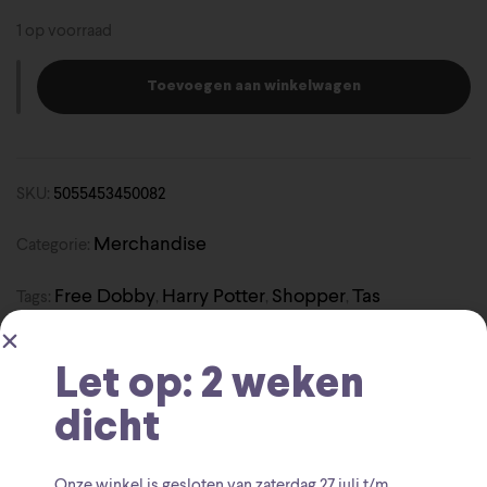
1 op voorraad
Toevoegen aan winkelwagen
SKU:
5055453450082
Merchandise
Categorie:
Free Dobby
Harry Potter
Shopper
Tas
Tags:
,
,
,
Let op: 2 weken
dicht
Beschrijving
Onze winkel is gesloten van zaterdag
27 juli t/m