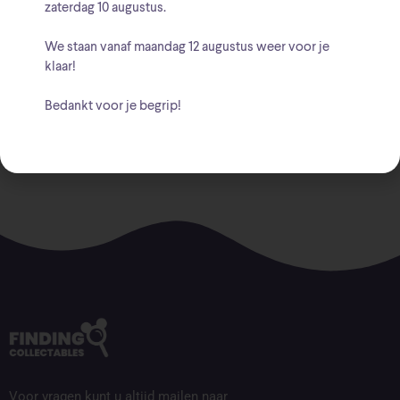
zaterdag 10 augustus
.
Beschrijving
We staan vanaf
maandag 12 augustus
weer voor je
klaar!
hoogte 9 cm
Bedankt voor je begrip!
Voor vragen kunt u altijd mailen naar