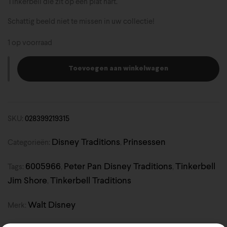
Tinkerbell die zit op een plat hart.
Schattig beeld niet te missen in uw collectie!
1 op voorraad
Toevoegen aan winkelwagen
SKU:
028399219315
Disney Traditions
Prinsessen
Categorieën:
,
6005966
Peter Pan Disney Traditions
Tinkerbell
Tags:
,
,
Jim Shore
Tinkerbell Traditions
,
Walt Disney
Merk: