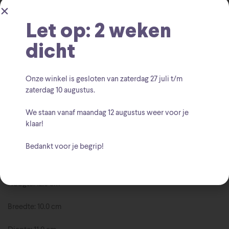
Let op: 2 weken
dicht
Beschrijving
Onze winkel is gesloten van zaterdag
27 juli t/m
zaterdag 10 augustus
.
Mooi Tinkerbell beeld.
We staan vanaf
maandag 12 augustus
weer voor je
Ontworpen door Jim Shore voor de Disney Traditions collectie.
klaar!
Ideaal valentijns cadeau.
Bedankt voor je begrip!
Hoogte: 12.0 cm
Breedte: 10.0 cm