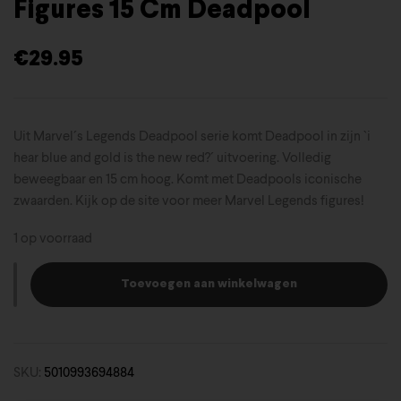
Figures 15 Cm Deadpool
€
29.95
Uit Marvel´s Legends Deadpool serie komt Deadpool in zijn `i
hear blue and gold is the new red?´ uitvoering. Volledig
beweegbaar en 15 cm hoog. Komt met Deadpools iconische
zwaarden. Kijk op de site voor meer Marvel Legends figures!
1 op voorraad
Toevoegen aan winkelwagen
SKU:
5010993694884