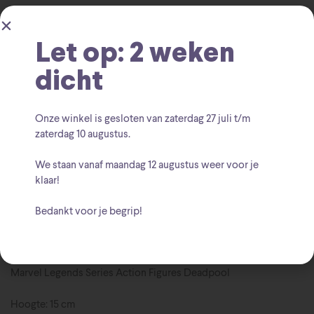
Buy One Get One Action Figures Star
Categorieën:
Wars - DC Comics -Marvel Legends
Marvel
,
,
Let op: 2 weken
Merchandise
dicht
Deadpool
Marvel
Marvel Legends
X-Men
Tags:
,
,
,
Hasbro
Marvel
Merk:
,
Onze winkel is gesloten van zaterdag
27 juli t/m
zaterdag 10 augustus
.
We staan vanaf
maandag 12 augustus
weer voor je
klaar!
Bedankt voor je begrip!
Beschrijving
Marvel Legends Series Action Figures Deadpool
Hoogte: 15 cm