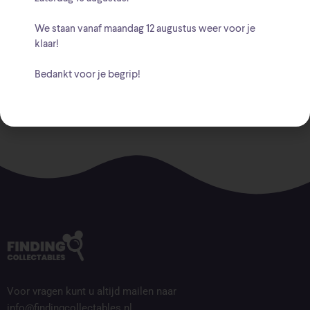
Beschrijving
We staan vanaf
maandag 12 augustus
weer voor je
klaar!
Hoogte: 9 cm
Bedankt voor je begrip!
Voor vragen kunt u altijd mailen naar
info@findingcollectables.nl