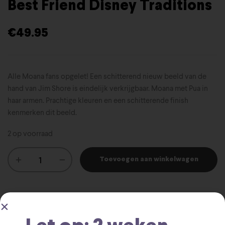
Best Friend Disney Traditions
€
49.95
Alle Moana fans opgelet! Een schitterend nieuw beeld van de
hand van Jim Shore is eindelijk verkrijgbaar. Moana met Pua in
haar armen. Prachtige kleuren en een schitterende finish
kenmerken dit beeld.
2 op voorraad
Toevoegen aan winkelwagen
SKU:
028399484645