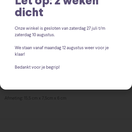
Let op: 2 weken
Disney Traditions
Categorie:
dicht
6016893
Disney
Moana
Pue
Tags:
,
,
,
Onze winkel is gesloten van zaterdag
27 juli t/m
Walt Disney
Merk:
zaterdag 10 augustus
.
We staan vanaf
maandag 12 augustus
weer voor je
klaar!
Bedankt voor je begrip!
Beschrijving
Afmeting: 15,5 cm x 7,5cm x 6 cm