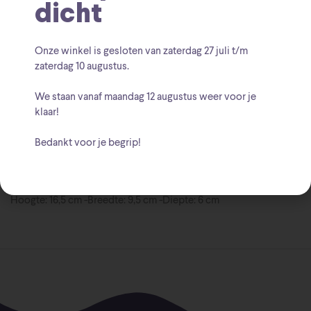
dicht
Mouse Halloween
Minnie Mouse Jim Shore
,
Walt Disney
Merk:
Onze winkel is gesloten van zaterdag
27 juli t/m
zaterdag 10 augustus
.
We staan vanaf
maandag 12 augustus
weer voor je
klaar!
Bedankt voor je begrip!
Beschrijving
Hoogte: 16,5 cm -Breedte: 9,5 cm -Diepte: 6 cm