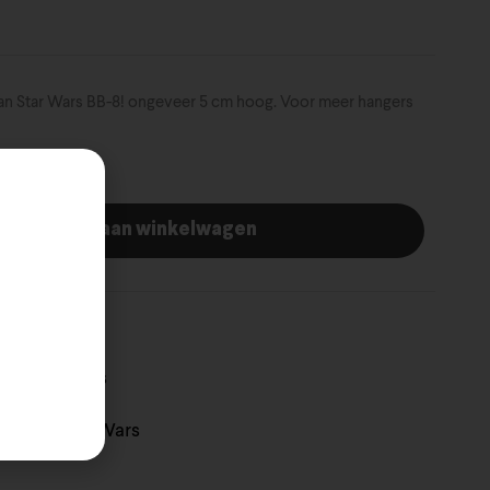
van Star Wars BB-8! ongeveer 5 cm hoog. Voor meer hangers
oevoegen aan winkelwagen
79434
se
Star Wars
,
ament
Star Wars
,