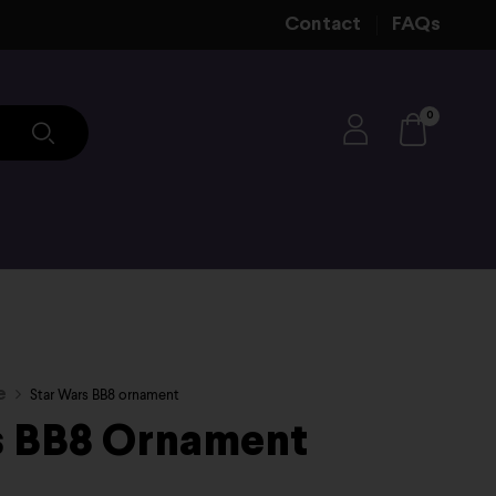
Contact
FAQs
0
e
Star Wars BB8 ornament
s BB8 Ornament