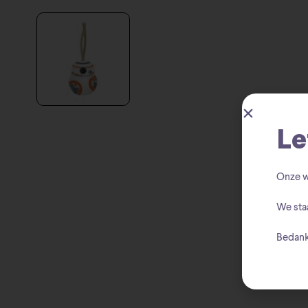
Le
Onze w
We sta
Bedank