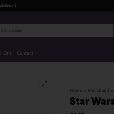
ables.nl
r Ons
Contact
Home
Merchandis
Star War