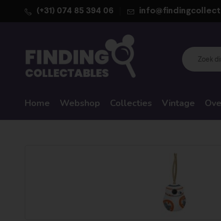
(+31) 074 85 394 06
info@findingcollect
Home
Webshop
Collecties
Vintage
Ove