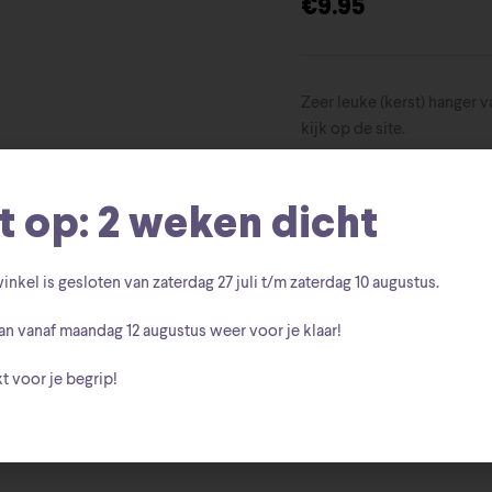
€
9.95
Zeer leuke (kerst) hanger 
kijk op de site.
1 op voorraad
t op: 2 weken dicht
T
inkel is gesloten van zaterdag
27 juli t/m zaterdag 10 augustus
.
Artikelnummer:
50554534
an vanaf
maandag 12 augustus
weer voor je klaar!
Merchandi
t voor je begrip!
Categorieën:
BB-8
Hanger
Orn
Tags:
,
,