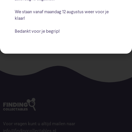
Beschrijving
We staan vanaf
maandag 12 augustus
weer voor je
klaar!
Leuke snijplank met het logo van Star Wars.
Bedankt voor je begrip!
Voor vragen kunt u altijd mailen naar
info@findingcollectables.nl