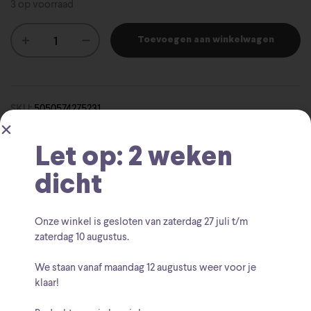
3 op voorraad
Toevoegen aan winkelwagen
SKU:
5050574275231
Mokken & Glazen
Outlet
Categorieën:
,
Let op: 2 weken
Strangers Things Mok
Tag:
dicht
Hole In The Wall
Merk:
Onze winkel is gesloten van zaterdag
27 juli t/m
zaterdag 10 augustus
.
We staan vanaf
maandag 12 augustus
weer voor je
klaar!