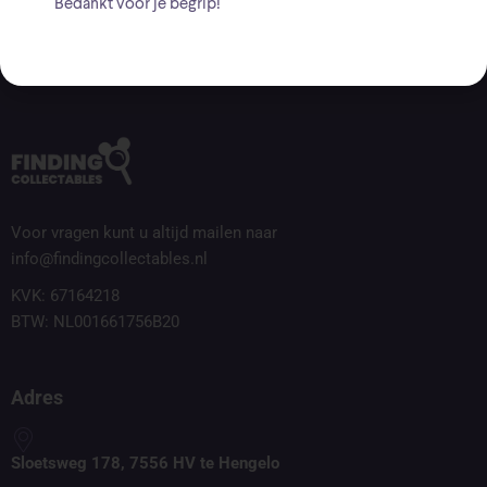
Bedankt voor je begrip!
Voor vragen kunt u altijd mailen naar
info@findingcollectables.nl
KVK: 67164218
BTW: NL001661756B20
Adres
Sloetsweg 178, 7556 HV te Hengelo