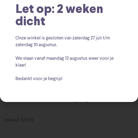
Let op: 2 weken
SKU:
5050574249256
dicht
Huis-Tuin-Keuken Merchandise
Marvel
Categorieën:
,
Marvel
Punisher Mok
Tags:
,
Onze winkel is gesloten van zaterdag
27 juli t/m
zaterdag 10 augustus
.
Marvel
Merk:
We staan vanaf
maandag 12 augustus
weer voor je
klaar!
Bedankt voor je begrip!
Beschrijving
Inhoud: 320 ml