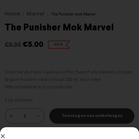
Home
Marvel
The Punisher mok Marvel
The Punisher Mok Marvel
€
5.00
€
9.95
-50%
Drink net als Frank Castle je koffie, thee of iets sterkers uit deze
te gave Punisher mok! Inhoud 320 ml. Voor meer
(Marvel)mokken kijk op onze site.
2 op voorraad
Toevoegen aan winkelwagen