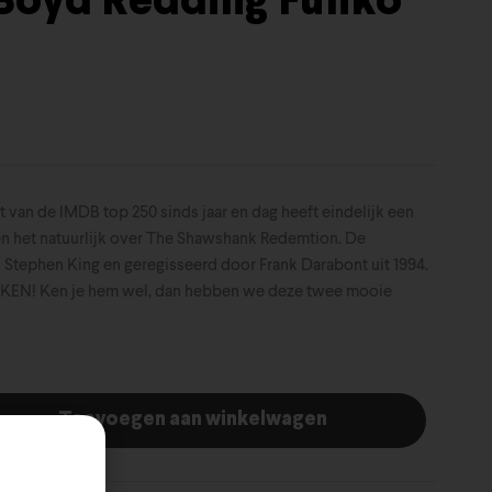
 Boyd Redding Funko
t van de IMDB top 250 sinds jaar en dag heeft eindelijk een
n het natuurlijk over The Shawshank Redemtion. De
 Stephen King en geregisseerd door Frank Darabont uit 1994.
IJKEN! Ken je hem wel, dan hebben we deze twee mooie
Toevoegen aan winkelwagen