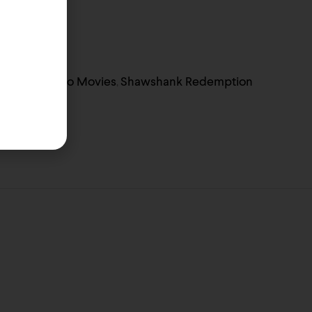
314
o 1736
Funko Movies
Shawshank Redemption
,
,