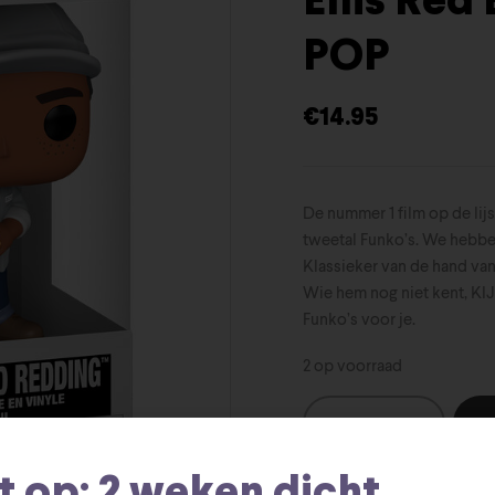
Ellis Red
POP
€
14.95
De nummer 1 film op de lijs
tweetal Funko’s. We hebbe
Klassieker van de hand van
Wie hem nog niet kent, K
Funko’s voor je.
2 op voorraad
t op: 2 weken dicht