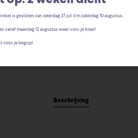
Artikelnummer:
889698802
inkel is gesloten van zaterdag
27 juli t/m zaterdag 10 augustus
.
Funko Pop
Categorie:
an vanaf
maandag 12 augustus
weer voor je klaar!
Ellis Redding
Funk
Tags:
,
t voor je begrip!
Funko
Merk:
Beschrijving