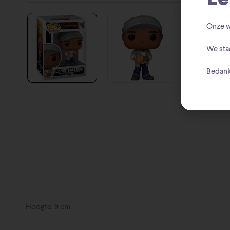
Onze w
We sta
Bedank
Hoogte: 9 cm