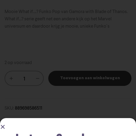
Mooie What if….? Funko Pop van Gamora with Blade of Thanos.
What if…? serie geeft net een andere kijk op het Marvel
universum en daardoor krijg je mooie, unieke Funko´s
2 op voorraad
Toevoegen aan winkelwagen
SKU:
889698586511
Funko Pop
Marvel
SALE Funko 2+1 Free
Categorieën:
,
,