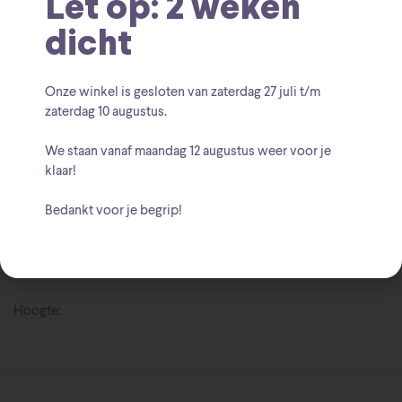
Funko Pop 970
Gamora Funko Pop
What If
Let op: 2 weken
Tags:
,
,
Funko Pop
dicht
Funko
Marvel
Merk:
,
Onze winkel is gesloten van zaterdag
27 juli t/m
zaterdag 10 augustus
.
We staan vanaf
maandag 12 augustus
weer voor je
klaar!
Bedankt voor je begrip!
Beschrijving
Funko Pop 970
Hoogte: