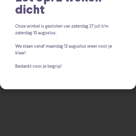
dicht
Toevoegen aan winkelwagen
Onze winkel is gesloten van zaterdag
27 juli t/m
zaterdag 10 augustus
.
SKU:
086131831270
We staan vanaf
maandag 12 augustus
weer voor je
klaar!
Christmas Inspiration
Disney
Kerstmis
Categorieën:
,
,
Bedankt voor je begrip!
Babbel
Dale
Disney
Kerstmis
Rescue Rangers
Tags:
,
,
,
,
Christmas Inspirations
Merk: