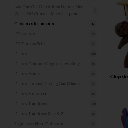
Buy One Get One Action Figures Star
11
Wars - DC Comics -Marvel Legends
Christmas Inspiration
12
DC comics
72
DC Comics Sale
8
Disney
200
Disney Couture Kingdom jewellery
18
Disney Home
13
Chip (k
Disney Lorcana Trading Card Game
9
Disney Showcase
16
Disney Traditions
230
Disney Traditions Sale 3=2
16
Eaglemoss Hero Collector
8