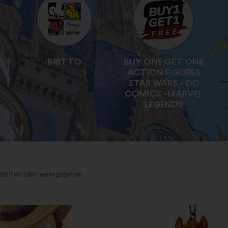
BRITTO
BUY ONE GET ONE
ACTION FIGURES
STAR WARS - DC
COMICS -MARVEL
LEGENDS
ltaten worden weergegeven