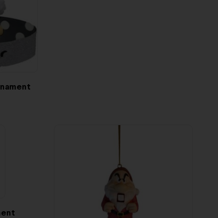
rnament
ment