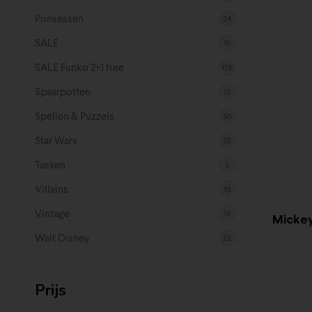
Prinsessen
24
SALE
10
SALE Funko 2+1 free
176
Spaarpotten
12
Spellen & Puzzels
50
Star Wars
52
Tassen
1
Villains
19
Vintage
14
Mickey
Walt Disney
22
Prijs