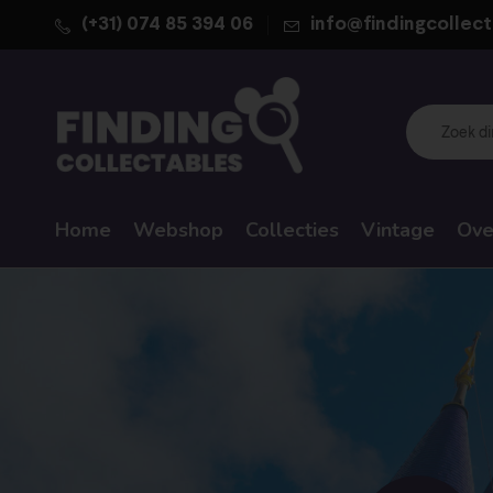
(+31) 074 85 394 06
info@findingcollect
Home
Webshop
Collecties
Vintage
Ove
WALT DISNEY