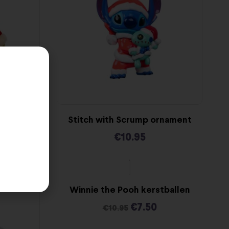
k
Stitch with Scrump ornament
€
10.95
-32%
Winnie the Pooh kerstballen
€
7.50
€
10.95