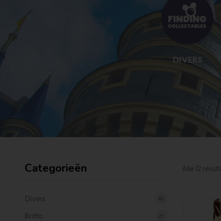
AGE
DIVERS
Categorieën
Alle 12 resu
Divers
46
Britto
21