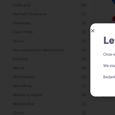
Funko pop
460
Hallmark Ornaments
27
Halloween
44
Harry Potter
51
Le
Horror
51
Huis-tuin-keuken Merchandise
42
Onze w
Kerstmis
126
Sti
We sta
Marvel
159
Merchandise
Bedank
247
Miss Mindy
4
Mokken & Glazen
36
Dalma
Mystery Box
5
Outlet
21