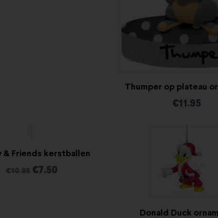
Thumper op plateau o
€
11.95
-32%
 & Friends kerstballen
€
7.50
€
10.95
Donald Duck orna