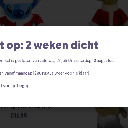
t op: 2 weken dicht
inkel is gesloten van zaterdag
27 juli t/m zaterdag 10 augustus
.
tch kerstboom piek
Yoda kerst pie
an vanaf
maandag 12 augustus
weer voor je klaar!
€
48.95
€
48.95
t voor je begrip!
tier op ster ornament
€
11.95