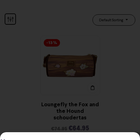
Default Sorting
-13%
Loungefly the Fox and
the Hound
schoudertas
€
64.95
€
74.95