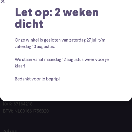
Let op: 2 weken
dicht
Onze winkel is gesloten van zaterdag
27 juli t/m
zaterdag 10 augustus
.
We staan vanaf
maandag 12 augustus
weer voor je
klaar!
Bedankt voor je begrip!
Voor vragen kunt u altijd mailen naar
info@findingcollectables.nl
KVK: 67164218
BTW: NL001661756B20
Adres