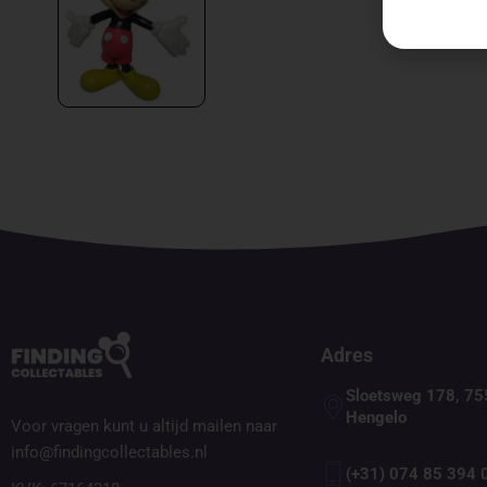
Adres
Sloetsweg 178, 75
Hengelo
Voor vragen kunt u altijd mailen naar
info@findingcollectables.nl
(+31) 074 85 394 