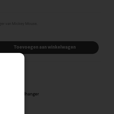
nger van Mickey Mouse.
Toevoegen aan winkelwagen
innie
Sleutelhanger
,