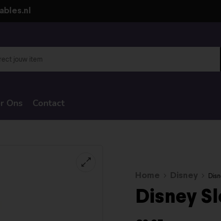
ables.nl
r Ons
Contact
Home
Disney
Disn
Disney S