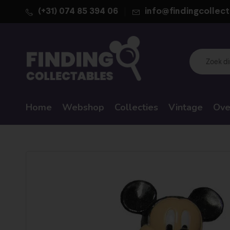
(+31) 074 85 394 06
info@findingcollect
Home
Webshop
Collecties
Vintage
Ove