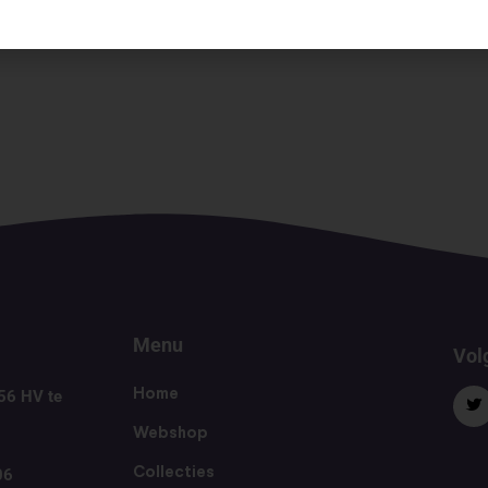
Menu
Volg
56 HV te
Home
Webshop
06
Collecties