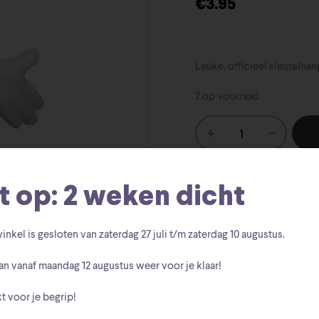
€
3.95
Leuke, officieel sleutelha
2 op voorraad
t op: 2 weken dicht
SKU:
678634499806
Disney
Categorie:
inkel is gesloten van zaterdag
27 juli t/m zaterdag 10 augustus
.
Disney
Mickey
M
Tags:
,
,
an vanaf
maandag 12 augustus
weer voor je klaar!
Walt Disney
t voor je begrip!
Merk: