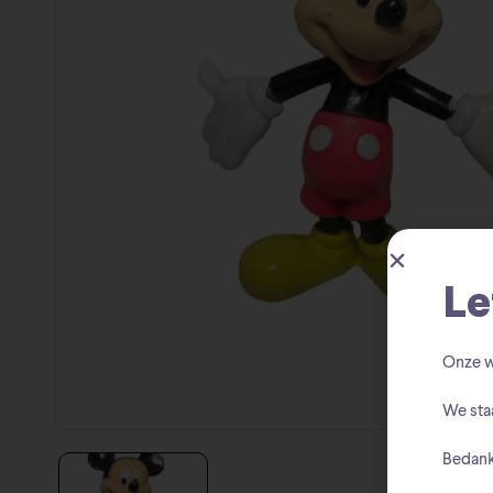
Le
Onze w
We sta
Bedank