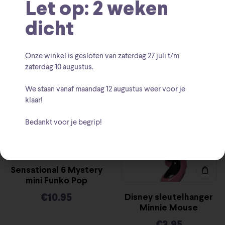
Let op: 2 weken
Disney Traditions: A
Mickey mouse classic
dicht
Love Note (Mickey
Funko Pop keychain
with Personalised
€
8.95
Heart Figurine)
Onze winkel is gesloten van zaterdag
27 juli t/m
€
49.95
zaterdag 10 augustus
.
We staan vanaf
maandag 12 augustus
weer voor je
klaar!
Bedankt voor je begrip!
Sensational 6 Mystery
mini Funko Pop
€
10.95
Disney sleutelhanger
Minnie Mouse