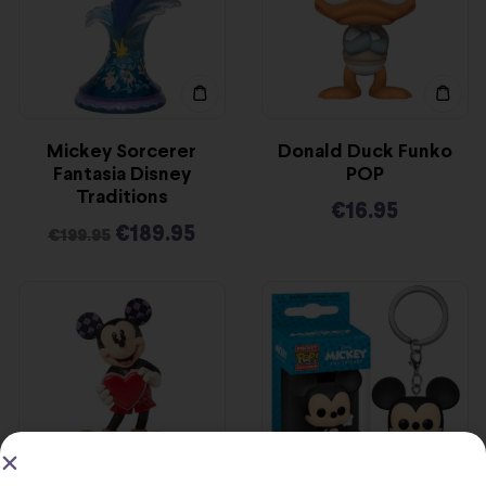
Mickey Sorcerer
Donald Duck Funko
Fantasia Disney
POP
Traditions
€
16.95
€
189.95
€
199.95