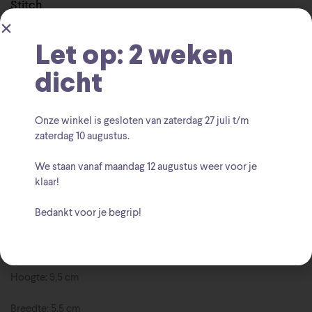
Stitch
Walt Disney
Merk:
Let op: 2 weken
dicht
Onze winkel is gesloten van zaterdag
27 juli t/m
zaterdag 10 augustus
.
Beschrijving
We staan vanaf
maandag 12 augustus
weer voor je
klaar!
De altijd ondeugende en lieve Stitch als prachtig beeld
Bedankt voor je begrip!
ontworpen door Jim Shore voor de Disney Traditions collectie.
Hoogte: 9,5 cm
Breedte: 5,5 cm