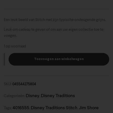
Een leuk beeld van Stitch met zijn typische ondeugende grijns.
Leuk om cadeau te geven of om aan uw eigen collectie toe te
voegen.
1 op voorraad
Toevoegen aan winkelwagen
SKU:
045544275804
Disney
Disney Traditions
Categorieën:
,
4016555
Disney Traditions Stitch
Jim Shore
Tags:
,
,