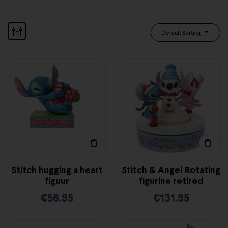
Default Sorting
Stitch hugging a heart
Stitch & Angel Rotating
figuur
figurine retired
€
56.95
€
131.95