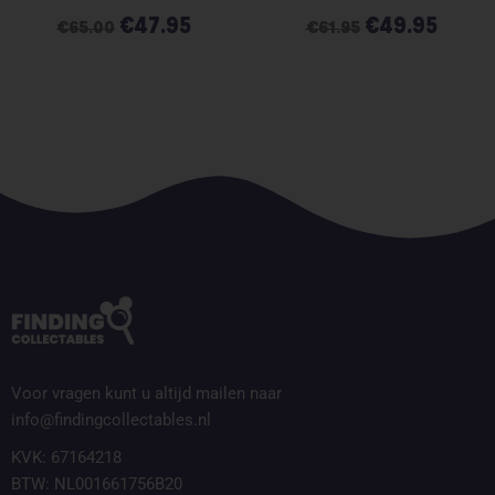
€
47.95
€
49.95
€
65.00
€
61.95
Voor vragen kunt u altijd mailen naar
info@findingcollectables.nl
KVK: 67164218
BTW: NL001661756B20