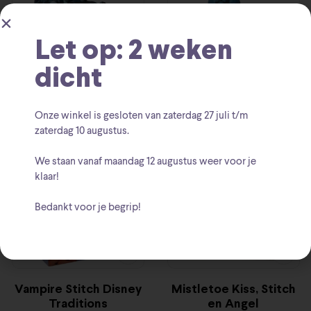
Let op: 2 weken
Ohana means Family
Stitch mini Disney
dicht
Stitch
Tradition
€
32.00
€
18.95
Onze winkel is gesloten van zaterdag
27 juli t/m
zaterdag 10 augustus
.
-26%
-19%
We staan vanaf
maandag 12 augustus
weer voor je
klaar!
Bedankt voor je begrip!
Vampire Stitch Disney
Mistletoe Kiss, Stitch
Traditions
en Angel