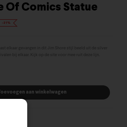
e Of Comics Statue
-31%
t elkaar gevangen in dit Jim Shore stijl beeld uit de silver
ivalen bij elkaar. Kijk op de site voor mee ruit deze lijn.
oevoegen aan winkelwagen