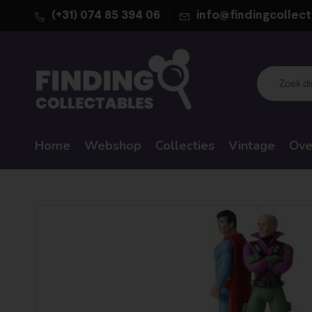
(+31) 074 85 394 06
info@findingcollect
Home
Webshop
Collecties
Vintage
Ove