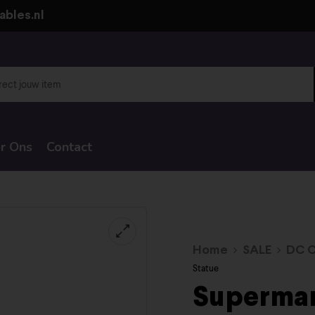
ables.nl
r Ons
Contact
Home
SALE
DC C
Statue
Superman