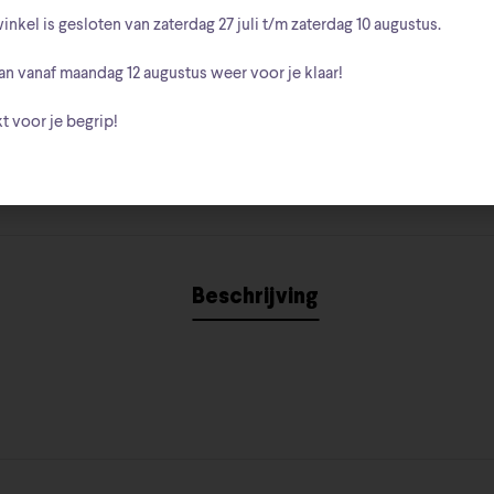
DC Comic
Categorieën:
inkel is gesloten van zaterdag
27 juli t/m zaterdag 10 augustus
.
6005981
Lex Luth
Tags:
,
an vanaf
maandag 12 augustus
weer voor je klaar!
DC Comics
Merk:
t voor je begrip!
Beschrijving