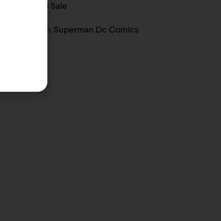
s
DC Comics Sale
,
or
Superman
Superman Dc Comics
,
,