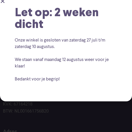
Let op: 2 weken
dicht
Onze winkel is gesloten van zaterdag
27 juli t/m
zaterdag 10 augustus
.
We staan vanaf
maandag 12 augustus
weer voor je
klaar!
Bedankt voor je begrip!
Voor vragen kunt u altijd mailen naar
info@findingcollectables.nl
KVK: 67164218
BTW: NL001661756B20
Adres