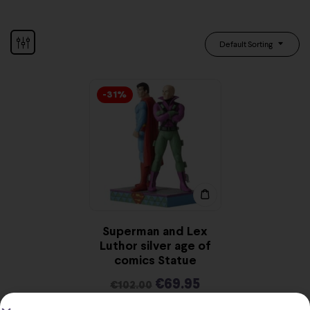
Default Sorting
-31%
Superman and Lex
Luthor silver age of
comics Statue
€
69.95
€
102.00