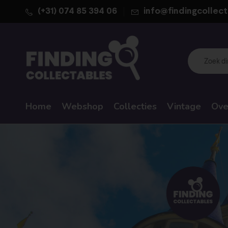
(+31) 074 85 394 06
info@findingcollect
Home
Webshop
Collecties
Vintage
Ove
WALT DISNEY