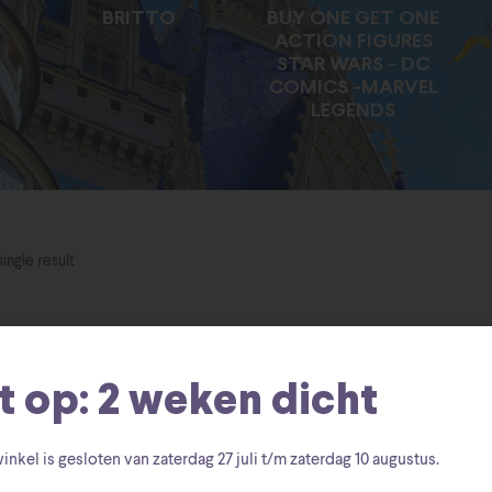
BRITTO
BUY ONE GET ONE
ACTION FIGURES
STAR WARS - DC
COMICS -MARVEL
LEGENDS
ingle result
t op: 2 weken dicht
inkel is gesloten van zaterdag
27 juli t/m zaterdag 10 augustus
.