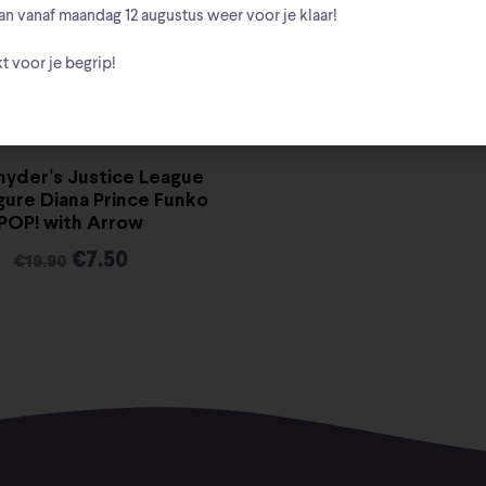
an vanaf
maandag 12 augustus
weer voor je klaar!
t voor je begrip!
nyder’s Justice League
igure Diana Prince Funko
POP! with Arrow
€
7.50
€
19.90