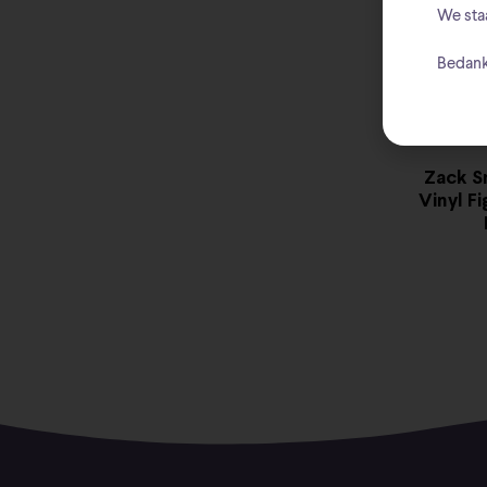
We sta
Bedank
Zack S
Vinyl F