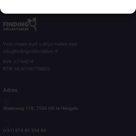
Voor vragen kunt u altijd mailen naar
info@findingcollectables.nl
KVK: 67164218
BTW: NL001661756B20
Adres
Sloetsweg 178, 7556 HV te Hengelo
(+31) 074 85 394 06