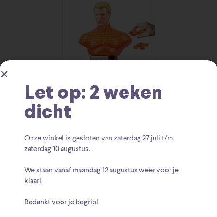
Let op: 2 weken
DC Universe 3D Puzzle
dicht
Aquaman Solid
€
24.95
Onze winkel is gesloten van zaterdag
27 juli t/m
zaterdag 10 augustus
.
We staan vanaf
maandag 12 augustus
weer voor je
klaar!
Bedankt voor je begrip!