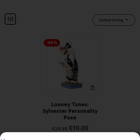
Default Sorting
-65%
Looney Tunes:
Sylvester Personality
Pose
€
10.00
€
28.95