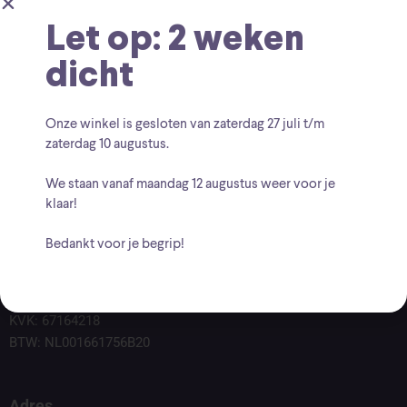
Let op: 2 weken
dicht
Onze winkel is gesloten van zaterdag
27 juli t/m
zaterdag 10 augustus
.
We staan vanaf
maandag 12 augustus
weer voor je
klaar!
Bedankt voor je begrip!
Voor vragen kunt u altijd mailen naar
info@findingcollectables.nl
KVK: 67164218
BTW: NL001661756B20
Adres