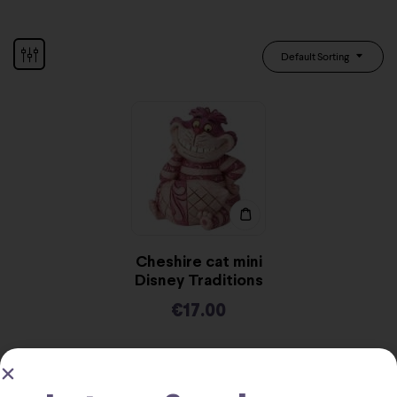
Default Sorting
Cheshire cat mini
Disney Traditions
€
17.00