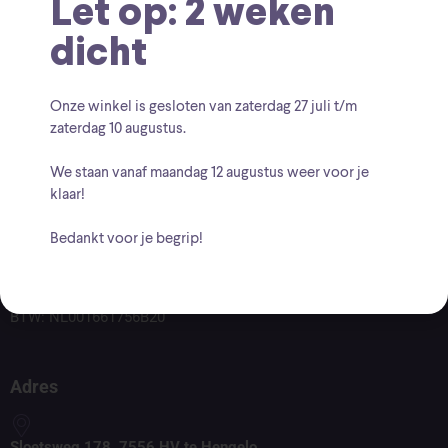
Let op: 2 weken
dicht
Onze winkel is gesloten van zaterdag
27 juli t/m
zaterdag 10 augustus
.
We staan vanaf
maandag 12 augustus
weer voor je
klaar!
Voor vragen kunt u altijd mailen naar
Bedankt voor je begrip!
info@findingcollectables.nl
KVK: 67164218
BTW: NL001661756B20
Adres
Sloetsweg 178, 7556 HV te Hengelo