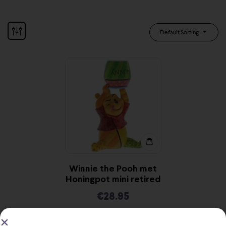
Default Sorting
Winnie the Pooh met
Honingpot mini retired
€
28.95