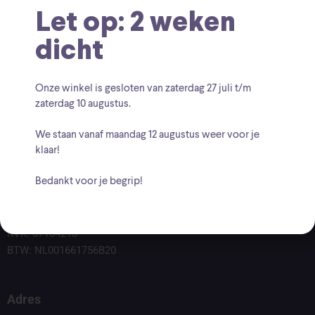
Let op: 2 weken
dicht
Onze winkel is gesloten van zaterdag
27 juli t/m
zaterdag 10 augustus
.
We staan vanaf
maandag 12 augustus
weer voor je
klaar!
Bedankt voor je begrip!
Voor vragen kunt u altijd mailen naar
info@findingcollectables.nl
KVK: 67164218
BTW: NL001661756B20
Adres