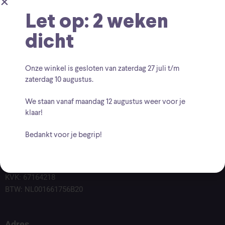
Let op: 2 weken
dicht
Onze winkel is gesloten van zaterdag
27 juli t/m
zaterdag 10 augustus
.
We staan vanaf
maandag 12 augustus
weer voor je
klaar!
Bedankt voor je begrip!
Voor vragen kunt u altijd mailen naar
info@findingcollectables.nl
KVK: 67164218
BTW: NL001661756B20
Adres