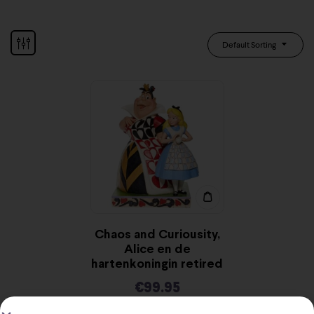
Default Sorting
Chaos and Curiousity,
Alice en de
hartenkoningin retired
€
99.95