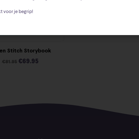
t voor je begrip!
 en Stitch Storybook
€
69.95
€
81.95