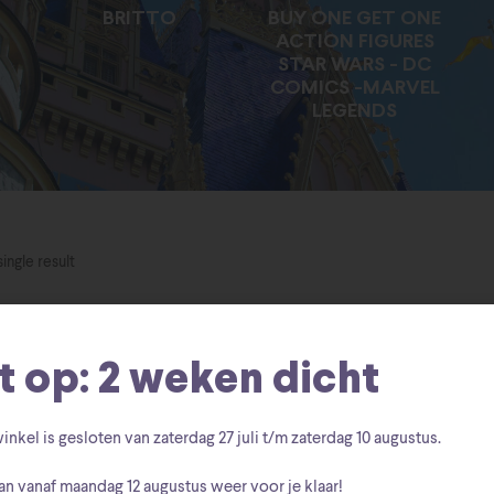
BRITTO
BUY ONE GET ONE
ACTION FIGURES
STAR WARS - DC
COMICS -MARVEL
LEGENDS
ingle result
t op: 2 weken dicht
inkel is gesloten van zaterdag
27 juli t/m zaterdag 10 augustus
.
an vanaf
maandag 12 augustus
weer voor je klaar!