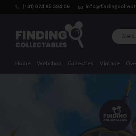
(+31) 074 85 394 06
info@findingcollect
Home
Webshop
Collecties
Vintage
Ove
WALT DISNEY