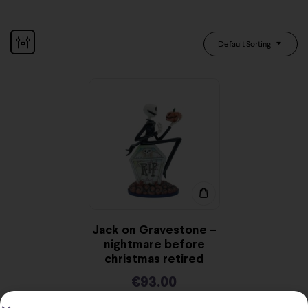
Default Sorting
Jack on Gravestone –
nightmare before
christmas retired
€
93.00