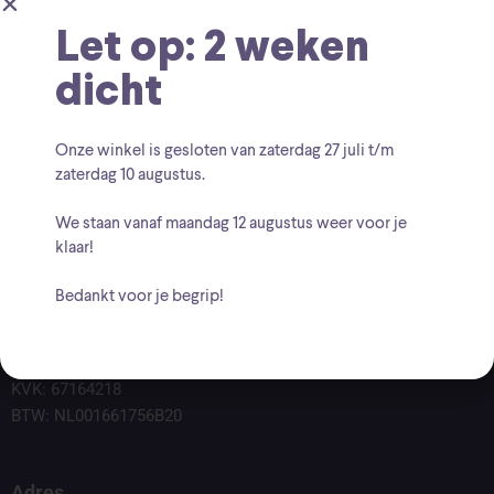
Let op: 2 weken
dicht
Onze winkel is gesloten van zaterdag
27 juli t/m
zaterdag 10 augustus
.
We staan vanaf
maandag 12 augustus
weer voor je
klaar!
Bedankt voor je begrip!
Voor vragen kunt u altijd mailen naar
info@findingcollectables.nl
KVK: 67164218
BTW: NL001661756B20
Adres