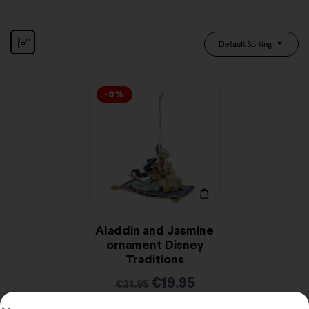
Default Sorting
-9%
Aladdin and Jasmine
ornament Disney
Traditions
€
19.95
€
21.95