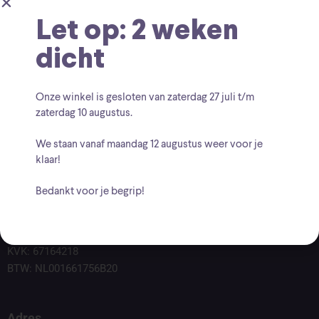
Let op: 2 weken
dicht
Onze winkel is gesloten van zaterdag
27 juli t/m
zaterdag 10 augustus
.
We staan vanaf
maandag 12 augustus
weer voor je
klaar!
Bedankt voor je begrip!
Voor vragen kunt u altijd mailen naar
info@findingcollectables.nl
KVK: 67164218
BTW: NL001661756B20
Adres