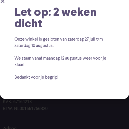
Let op: 2 weken
dicht
Onze winkel is gesloten van zaterdag
27 juli t/m
zaterdag 10 augustus
.
We staan vanaf
maandag 12 augustus
weer voor je
klaar!
Bedankt voor je begrip!
Voor vragen kunt u altijd mailen naar
info@findingcollectables.nl
KVK: 67164218
BTW: NL001661756B20
Adres