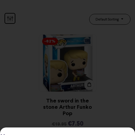
Default Sorting
-62%
The sword in the
stone Arthur Funko
Pop
€
7.50
€
19.95