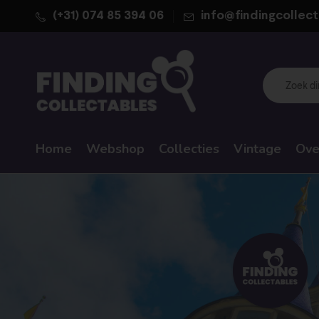
(+31) 074 85 394 06
info@findingcollect
Home
Webshop
Collecties
Vintage
Ove
WALT DISNEY