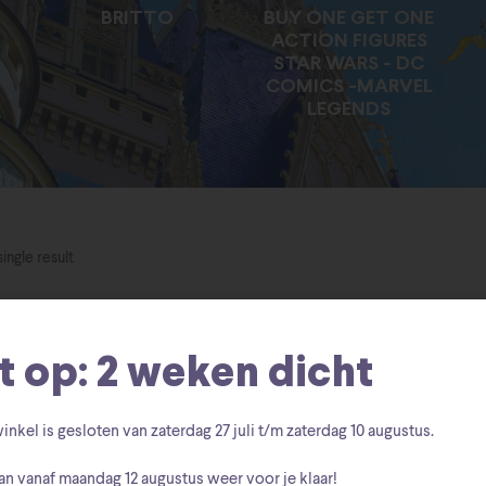
BRITTO
BUY ONE GET ONE
ACTION FIGURES
STAR WARS - DC
COMICS -MARVEL
LEGENDS
ingle result
t op: 2 weken dicht
inkel is gesloten van zaterdag
27 juli t/m zaterdag 10 augustus
.
an vanaf
maandag 12 augustus
weer voor je klaar!