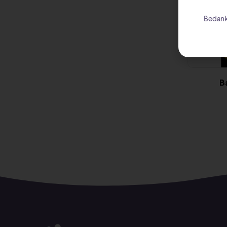
Bedank
B