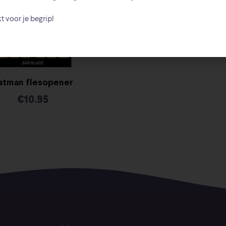
t voor je begrip!
atman flesopener
€
10.95