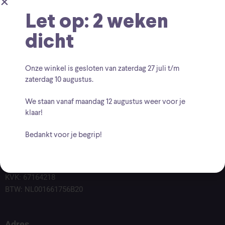
Let op: 2 weken
dicht
Onze winkel is gesloten van zaterdag
27 juli t/m
zaterdag 10 augustus
.
We staan vanaf
maandag 12 augustus
weer voor je
klaar!
Bedankt voor je begrip!
Voor vragen kunt u altijd mailen naar
info@findingcollectables.nl
KVK: 67164218
BTW: NL001661756B20
Adres