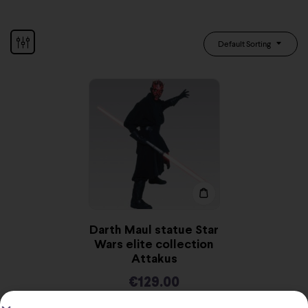
Default Sorting
Darth Maul statue Star
Wars elite collection
Attakus
€
129.00