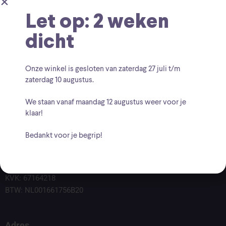
Let op: 2 weken
dicht
Onze winkel is gesloten van zaterdag
27 juli t/m
zaterdag 10 augustus
.
We staan vanaf
maandag 12 augustus
weer voor je
klaar!
Bedankt voor je begrip!
Voor vragen kunt u altijd mailen naar
info@findingcollectables.nl
KVK: 67164218
BTW: NL001661756B20
Adres