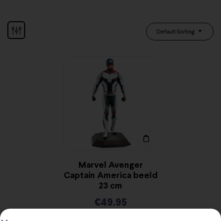
Default Sorting
Marvel Avenger
Captain America beeld
23 cm
€
49.95