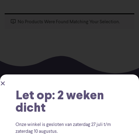
No Products Were Found Matching Your Selection.
Let op: 2 weken
dicht
Voor vragen kunt u altijd mailen naar
Onze winkel is gesloten van zaterdag
27 juli t/m
info@findingcollectables.nl
zaterdag 10 augustus
.
KVK: 67164218