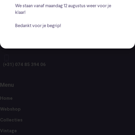
BTW: NL001661756B20
We staan vanaf
maandag 12 augustus
weer voor je
klaar!
Adres
Bedankt voor je begrip!
Sloetsweg 178, 7556 HV te Hengelo
(+31) 074 85 394 06
Menu
Home
Webshop
Collecties
Vintage